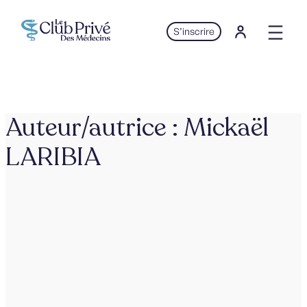
Aller
au
S’inscrire
contenu
Auteur/autrice :
Mickaël
LARIBIA